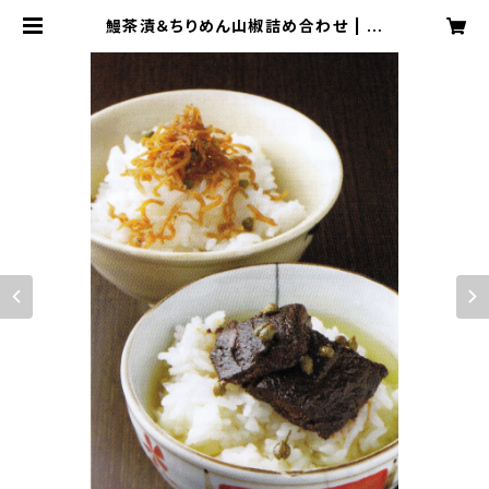
鰻茶漬＆ちりめん山椒詰め合わせ | 三
木半旅館