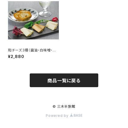
和チーズ３種（醤油・白味噌・吟
醸酒粕）
¥2,880
商品一覧に戻る
© 三木半旅館
Powered by