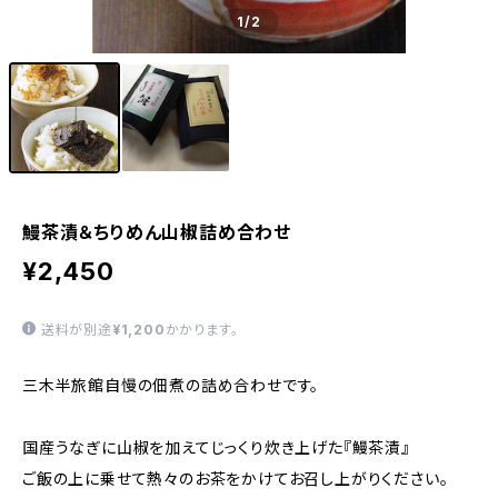
1
/2
鰻茶漬＆ちりめん山椒詰め合わせ
¥2,450
送料が別途
¥1,200
かかります。
三木半旅館自慢の佃煮の詰め合わせです。
国産うなぎに山椒を加えてじっくり炊き上げた『鰻茶漬』
ご飯の上に乗せて熱々のお茶をかけてお召し上がりください。