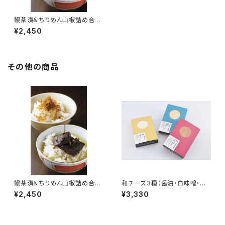
鰻茶漬＆ちりめん山椒詰め合わ
せ
¥2,450
その他の商品
鰻茶漬＆ちりめん山椒詰め合わ
和チーズ３種（醤油・白味噌・吟
せ
醸酒粕）ギフトパッケージ
¥2,450
¥3,330