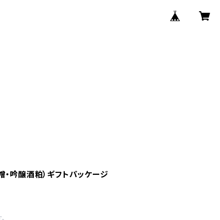
噌・吟醸酒粕）ギフトパッケージ
。