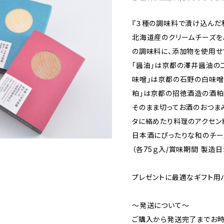
『３種の調味料で漬け込んだ
北海道産のクリームチーズを、
の調味料に、添加物を使用せ
「醤油」は京都の澤井醤油の
味噌」は京都の石野の白味噌
粕」は京都の招徳酒造の酒粕
そのまま切ってお酒のおつま
タに絡めたり料理のアクセン
日本酒にぴったりな和のチー
（各75ｇ入/賞味期間 製造日
プレゼントに最適なギフト用
～発送について～
ご購入から発送完了までお時